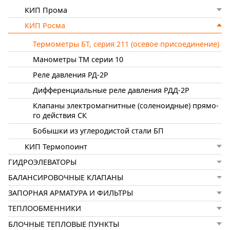
КИП Прома
КИП Росма
Термометры БТ, серия 211 (осе­вое при­со­еди­не­ние)
Манометры ТМ серии 10
Реле давле­ния РД-2Р
Диффе­рен­ци­аль­ные реле дав­ле­ния РДД-2Р
Клапаны электро­маг­нит­ные (соле­но­ид­ные) пря­мо­
го дейст­вия СК
Бобышки из уг­ле­ро­дис­той стали БП
КИП Термопоинт
ГИДРОЭЛЕВАТОРЫ
БАЛАНСИРОВОЧНЫЕ КЛАПАНЫ
ЗАПОРНАЯ АРМАТУРА И ФИЛЬТРЫ
ТЕПЛООБМЕННИКИ
БЛОЧНЫЕ ТЕПЛОВЫЕ ПУНКТЫ