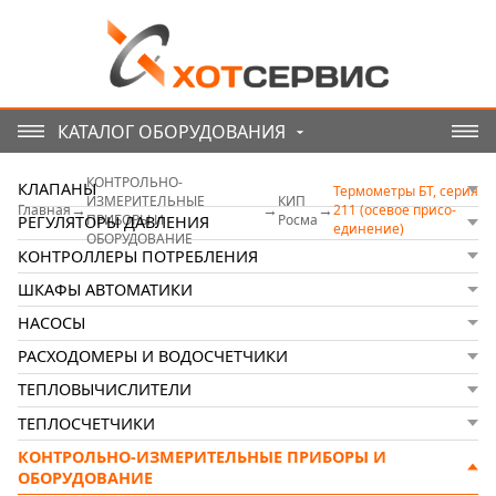
КАТАЛОГ ОБОРУДОВАНИЯ
КОНТРОЛЬНО-
КЛАПАНЫ
Термометры БТ, серия
ИЗМЕРИТЕЛЬНЫЕ
КИП
Главная
211 (осе­вое при­со­
ПРИБОРЫ И
Росма
РЕГУЛЯТОРЫ ДАВЛЕНИЯ
еди­не­ние)
ОБОРУДОВАНИЕ
КОНТРОЛЛЕРЫ ПОТРЕБЛЕНИЯ
ШКАФЫ АВТОМАТИКИ
НАСОСЫ
РАСХОДОМЕРЫ И ВОДОСЧЕТЧИКИ
ТЕПЛОВЫЧИСЛИТЕЛИ
ТЕПЛОСЧЕТЧИКИ
КОНТРОЛЬНО-ИЗМЕРИТЕЛЬНЫЕ ПРИБОРЫ И
ОБОРУДОВАНИЕ