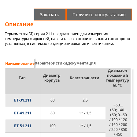
Заказать
Получить консультацию
Описание
Термометры БТ, серия 211 предназначен для измерения
температуры жидкостей, пара и газов в отопительных и санитарных
установках, в системах кондиционирования и вентиляции.
Характеристики
Документация
Наименование
Диапазон
Диаметр
показаний
Тип
Класс точности
корпуса
температур
ы, °C
БТ-31.211
63
2,5
−
50…
+50; −40…
БТ-41.211
80
1* / 1,5
+60; 0…60
/ 100 / 120
/ 160 / 200
БТ-51.211
100
1* / 1,5
/ 250 / 350
/ 450