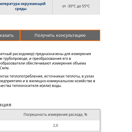
емпература окружающей
от -30°С до 55°С
среды
казать
Получить консультацию
нитный расходомер) предназначены для измерения
 трубопроводе, и преобразования его в
еобразователи обеспечивают измерение объема
 См/м.
тах теплопотребления, источниках теплоты, в узлах
предприятиях и в жилищно-коммунальном хозяйстве в
чества теплоносителя и(или) воды.
ация
Погрешность измерения расхода, %
2,0