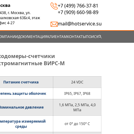
сква
+7 (499) 766-37-81
+7 (909) 660-98-89
438, г. Москва, ул.
алковская 63Бс4, этаж
mail@hotservice.su
офис 4-27
КОМПАНИИ
ДОКУМЕНТАЦИЯ
КЛИЕНТАМ
КОНТАКТЫ
ПОИСК
ходомеры-счетчики
ктромагнитные ВИРС-М
Питание счетчика
24 VDC
тепень защиты оболочек
IP65, IP67, IP68
1,6 МПа, 2,5 МПа, 4,0
Номинальное давление
МПа
емпература измеряемой
от 0° до 150° С
среды